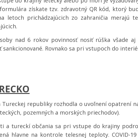
stupe do krajiny letecky alebo po mori je vyžadova
formulára získate tzv. zdravotný QR kód, ktorý bu
na letoch prichádzajúcich zo zahraničia merajú 
júcich.
soby nad 6 rokov povinnosť nosiť rúška všade aj 
 sankcionované. Rovnako sa pri vstupoch do interiér
RECKO
 Tureckej republiky rozhodla o uvoľnení opatrení n
eteckých, pozemných a morských priechodov).
ti a tureckí občania sa pri vstupe do krajiny podro
žená hlavne na kontrole telesnej teploty. COVID-1