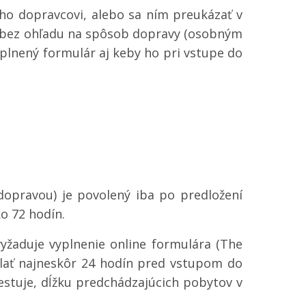
 ho dopravcovi, alebo sa ním preukázať v
í, bez ohľadu na spôsob dopravy (osobným
plnený formulár aj keby ho pri vstupe do
opravou) je povolený iba po predložení
o 72 hodín.
yžaduje vyplnenie online formulára (The
slať najneskôr 24 hodín pred vstupom do
cestuje, dĺžku predchádzajúcich pobytov v