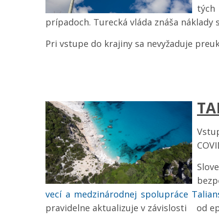
tých
prípadoch. Turecká vláda znáša náklady
Pri vstupe do krajiny sa nevyžaduje preu
TA
Vstu
COVI
Slov
bezp
vecí a medzinárodnej spolupráce Talian
pravidelne aktualizuje v závislosti od ep