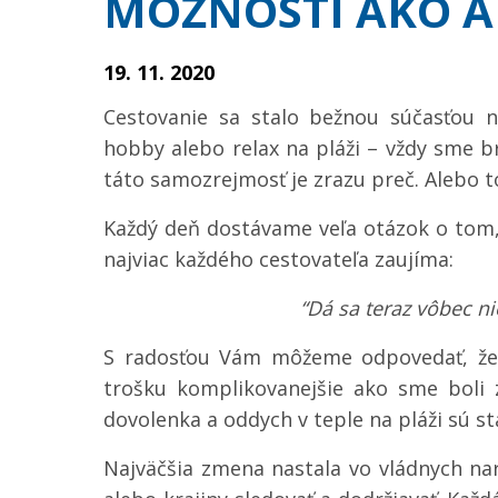
MOŽNOSTÍ AKO A
19. 11. 2020
Cestovanie sa stalo bežnou súčasťou n
hobby alebo relax na pláži – vždy sme b
táto samozrejmosť je zrazu preč. Alebo to
Každý deň dostávame veľa otázok o tom, 
najviac každého cestovateľa zaujíma:
“Dá sa teraz vôbec n
S radosťou Vám môžeme odpovedať, ž
trošku komplikovanejšie ako sme boli 
dovolenka a oddych v teple na pláži sú s
Najväčšia zmena nastala vo vládnych nar