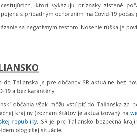
 cestujúcich, ktorí vykazujú príznaky zistené po
 spojené s prípadným ochorením na Covid-19 počas p
kázanie sa negatívnym testom. Nosenie rúška je pov
LIANSKO
p do Talianska je pre občanov SR aktuálne bez po
D-19 a bez karantény.
enskí občania však môžu vstúpiť do Talianska za p
ečnej krajiny (zoznam štátov je aktualizovaný na
we
skej republiky
, SR je pre Taliansko bezpečná kraj
idemiologickej situácie.