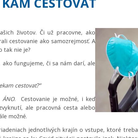
 KAM CESTOVAŤ
ašich životov. Či už pracovne, ako
rali cestovanie ako samozrejmosť. A
 tak nie je?
ako fungujeme, či sa nám darí, ale
iekam cestovať?”
e
ÁNO
. Cestovanie je možné, i keď
zvyknutí, ale pracovná cesta alebo
tále možné.
iadeniach jednotlivých krajín o vstupe, ktoré tre