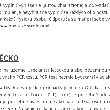
é vyplniť vyhlásenie (autodichiarazione) a odovzdať
Formulár je nevyhnutné vyplniť za každých okolnost
za každú fyzickú osobu. Odporúča sa mať pri sebe vy
 povinné a kontrolované.
ÉCKO
p na územie Grécka (či leteckou alebo pozemnou d
ívneho PCR testu. PCR test nesmie byť starší viac ak
šetkých cestujúcich prichádzajúcich do Grécka sa v
enger Locator Form – PLF), ktorý je potrebné odo
ri je potrebné uviesť údaje ako napr. odkiaľ osoba 
v Grécku.
Nosenie rúška je povinné a kontrolované.