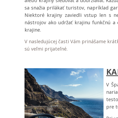
alebo krajiny sledovať a dodržiavať. Každá
sa snažia prilákať turistov, napríklad g
Niektoré krajiny zaviedli vstup len s 
nástrojov ako udržať krajinu funkčnú a 
krajine.
V nasledujúcej časti Vám prinášame krát
sú veľmi prijateľné.
KA
V Šp
nari
testo
pre t