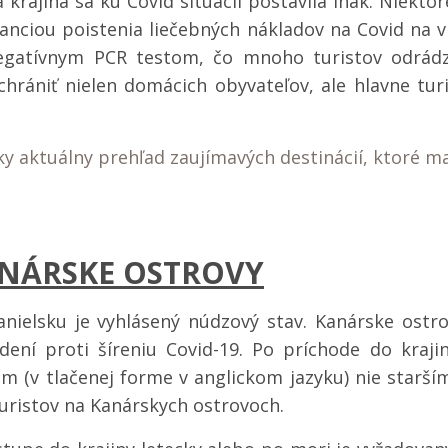
 krajina sa ku Covid situácii postavila inak. Niektor
aranciou poistenia liečebných nákladov na Covid na
negatívnym PCR testom, čo mnoho turistov odrádz
chrániť nielen domácich obyvateľov, ale hlavne tu
ky aktuálny prehľad zaujímavých destinácií, ktoré 
NÁRSKE OSTROVY
anielsku je vyhlásený núdzový stav. Kanárske ostr
adení proti šíreniu Covid-19.
Po príchode do kraji
m (v tlačenej forme v anglickom jazyku) nie starší
uristov na Kanárskych ostrovoch.