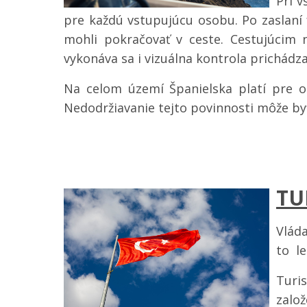
Pri v
pre každú vstupujúcu osobu. Po zaslaní 
mohli pokračovať v ceste.
Cestujúcim 
vykonáva sa i vizuálna kontrola prichádza
Na celom území Španielska platí pre o
Nedodržiavanie tejto povinnosti môže byť
TU
Vláda
to l
Turis
zalo