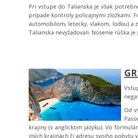
Pri vstupe do Talianska je však potrebn
prípade kontroly policajnými zložkami. 
automobilom, letecky, vlakom, loďou) a 
Talianska nevyžadovali. Nosenie rúška je
GR
Vstu
negat
Od v
Pass
krajiny (v anglickom jazyku). Vo formulá
iných krajinách či adresu svojho pobytu 