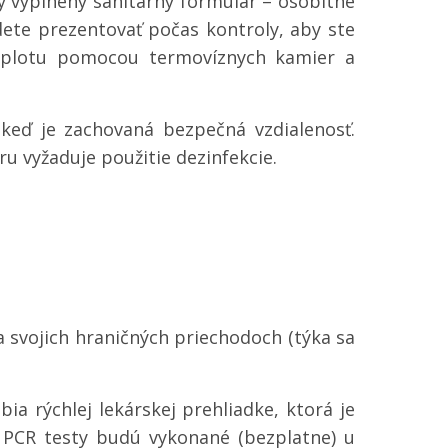
ný vyplnený sanitárny formulár – osobitne
dete prezentovať počas kontroly, aby ste
teplotu pomocou termovíznych kamier a
keď je zachovaná bezpečná vzdialenosť.
u vyžaduje použitie dezinfekcie.
a svojich hraničných priechodoch (týka sa
bia rýchlej lekárskej prehliadke, ktorá je
9 PCR testy budú vykonané (bezplatne) u