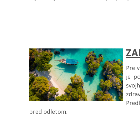
ZA
Pre v
je p
svoj
zdra
Predl
pred odletom.