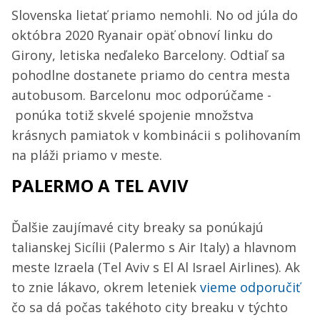
Slovenska lietať priamo nemohli. No od júla do
októbra 2020 Ryanair opäť obnoví linku do
Girony, letiska neďaleko Barcelony. Odtiaľ sa
pohodlne dostanete priamo do centra mesta
autobusom. Barcelonu moc odporúčame -
ponúka totiž skvelé spojenie množstva
krásnych pamiatok v kombinácii s polihovaním
na pláži priamo v meste.
PALERMO A TEL AVIV
Ďalšie zaujímavé city breaky sa ponúkajú
talianskej Sicílii (Palermo s Air Italy) a hlavnom
meste Izraela (Tel Aviv s El Al Israel Airlines). Ak
to znie lákavo, okrem leteniek
vieme odporučiť
čo sa dá počas takéhoto city breaku v týchto