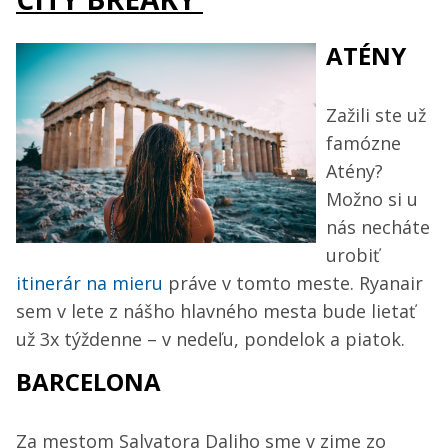
ATÉNY
Zažili ste už
famózne
Atény?
Možno si u
nás necháte
urobiť
itinerár na mieru
práve v tomto meste. Ryanair
sem v lete z nášho hlavného mesta bude lietať
už 3x týždenne – v nedeľu, pondelok a piatok.
BARCELONA
Za mestom Salvatora Daliho sme v zime zo